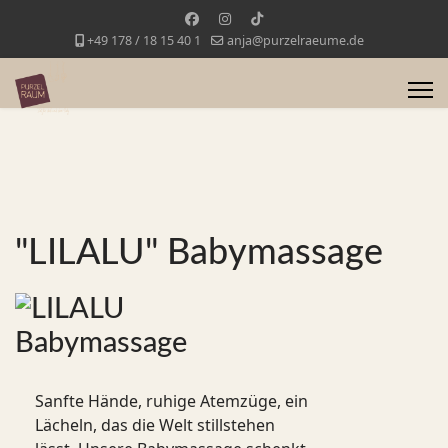
+49 178 / 18 15 40 1
anja@purzelraeume.de
"LILALU" Babymassage
Sanfte Hände, ruhige Atemzüge, ein
Lächeln, das die Welt stillstehen